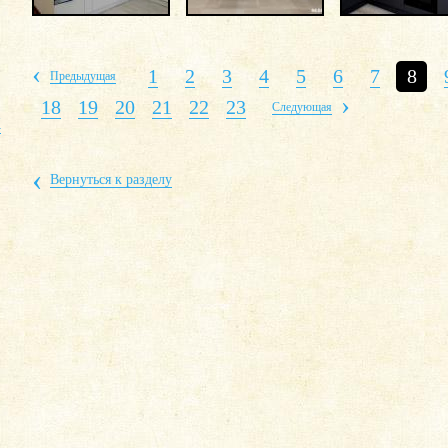
‹
1
2
3
4
5
6
7
8
Предыдущая
›
18
19
20
21
22
23
Следующая
Х
‹
Вернуться к разделу