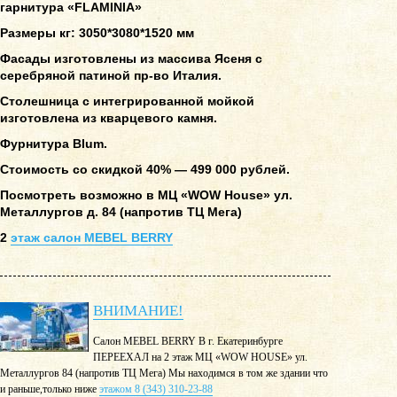
гарнитура «FLAMINIA»
Размеры кг: 3050*3080*1520 мм
Фасады изготовлены из массива Ясеня с
серебряной патиной пр-во Италия.
Столешница с интегрированной мойкой
изготовлена из кварцевого камня.
Фурнитура Blum.
Стоимость со скидкой 40% — 499 000 рублей.
Посмотреть возможно в МЦ «WOW House» ул.
Металлургов д. 84 (напротив ТЦ Мега)
2
этаж салон MEBEL BERRY
ВНИМАНИЕ!
Салон MEBEL BERRY В г. Екатеринбурге
ПЕРЕЕХАЛ на 2 этаж МЦ «WOW HOUSE» ул.
Металлургов 84 (напротив ТЦ Мега) Мы находимся в том же здании что
и раньше,только ниже
этажом 8 (343) 310-23-88