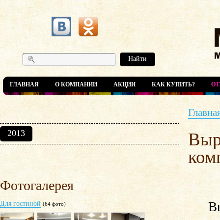
Найти
ГЛАВНАЯ
О КОМПАНИИ
АКЦИИ
КАК КУПИТЬ?
О
Главна
2013
Выр
ком
Фотогалерея
Выра
Для гостиной
(64 фото)