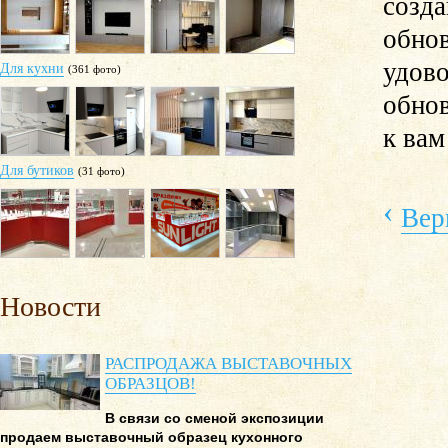
созд
обно
удов
Для кухни
(361 фото)
обно
к вам
Для бутиков
(31 фото)
‹
Вер
Новости
РАСПРОДАЖА ВЫСТАВОЧНЫХ
ОБРАЗЦОВ!
В связи со сменой экспозиции
продаем выставочный образец кухонного