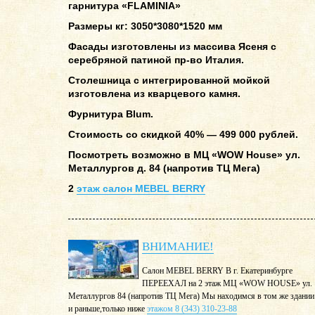
гарнитура «FLAMINIA»
Размеры кг: 3050*3080*1520 мм
Фасады изготовлены из массива Ясеня с
серебряной патиной пр-во Италия.
Столешница с интегрированной мойкой
изготовлена из кварцевого камня.
Фурнитура Blum.
Стоимость со скидкой 40% — 499 000 рублей.
Посмотреть возможно в МЦ «WOW House» ул.
Металлургов д. 84 (напротив ТЦ Мега)
2
этаж салон MEBEL BERRY
ВНИМАНИЕ!
Салон MEBEL BERRY В г. Екатеринбурге
ПЕРЕЕХАЛ на 2 этаж МЦ «WOW HOUSE» ул.
Металлургов 84 (напротив ТЦ Мега) Мы находимся в том же здании
и раньше,только ниже
этажом 8 (343) 310-23-88