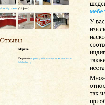
шедев
Для бутиков
(31 фото)
мебе
У вас
изыск
наско
Отзывы
соот
Марина
индив
Выражаю
огромную благодарность компании
также
Mebelberry
неста
Множ
относ
так ч
приоб