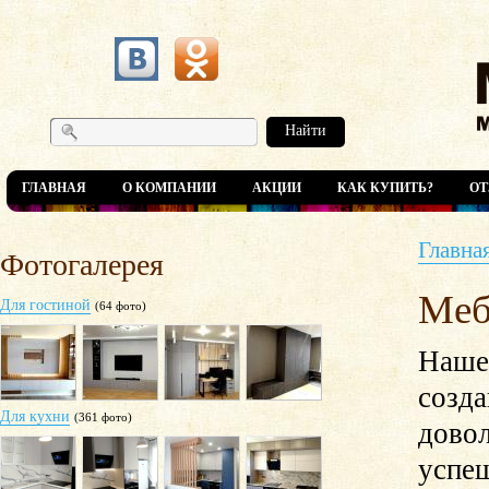
Найти
ГЛАВНАЯ
О КОМПАНИИ
АКЦИИ
КАК КУПИТЬ?
О
Главна
Фотогалерея
Меб
Для гостиной
(64 фото)
Наше 
созд
Для кухни
(361 фото)
дово
успеш