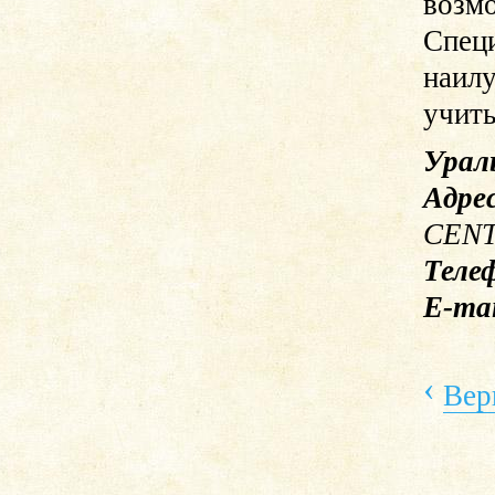
возмо
Специ
наилу
учит
Урал
Адре
CENT
Теле
E-ma
‹
Вер