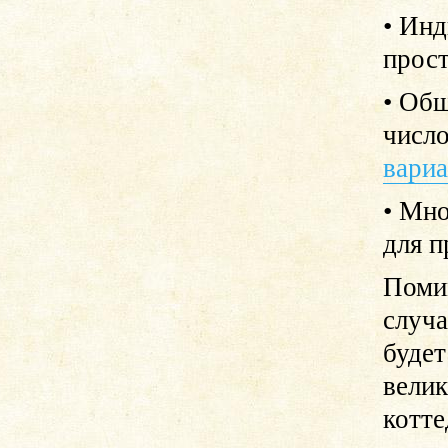
• Инд
прост
• Обш
число
вари
• Мно
для п
Помим
случ
будет
велик
котте